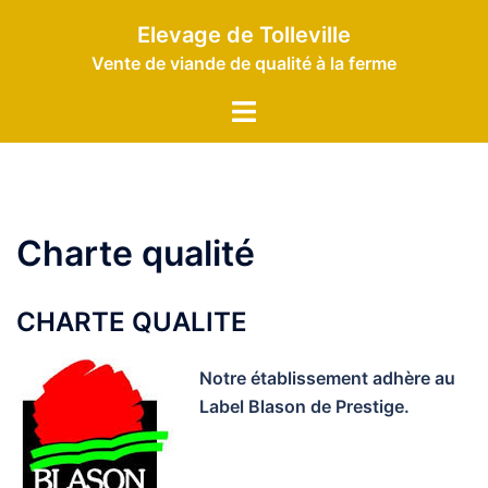
Aller
Elevage de Tolleville
au
Vente de viande de qualité à la ferme
contenu
Ouvrir/fermer
le
menu
Charte qualité
CHARTE QUALITE
Notre établissement adhère au
Label Blason de Prestige.